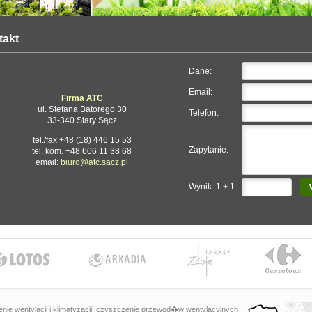
takt
Dane:
Email:
Firma ATC
ul. Stefana Batorego 30
Telefon:
33-340 Stary Sącz
tel./fax +48 (18) 446 15 53
Zapytanie:
tel. kom. +48 606 11 38 68
email:
biuro@atc.sacz.pl
Wynik: 1 + 1 :
zenie wentylacji i klimatyzacji, czyszczenie przewod�w wentylacyjnych