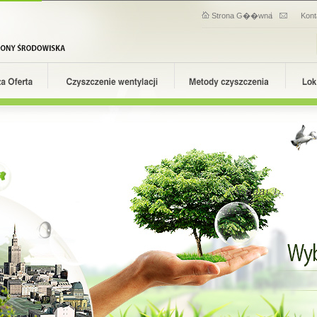
Strona G��wna
Kont