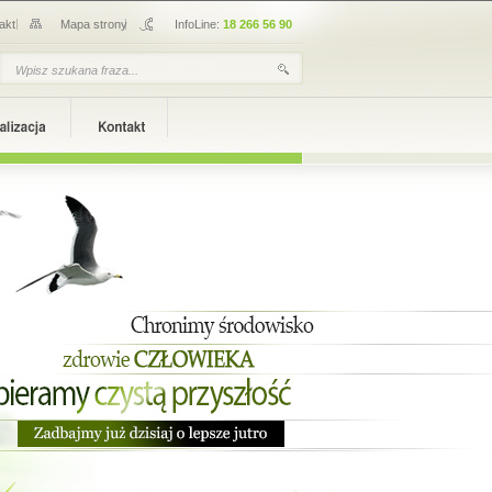
akt
Mapa strony
InfoLine:
18 266 56 90