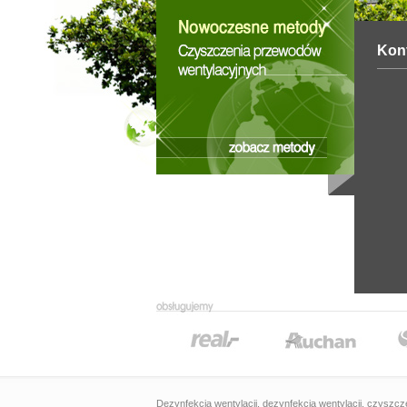
Kon
Dezynfekcja wentylacji
, dezynfekcja wentylacji, czyszc